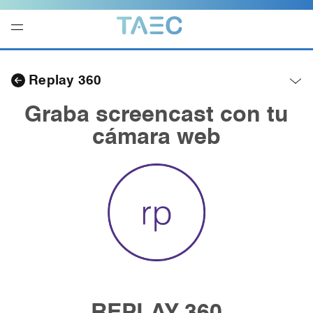
Navegación
local
Replay 360
-
Abrir
menú
Graba screencast con tu
cámara web